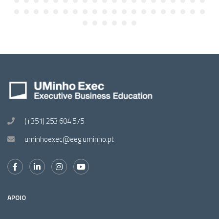
(+351) 253 604 575
uminhoexec@eeg.uminho.pt
APOIO