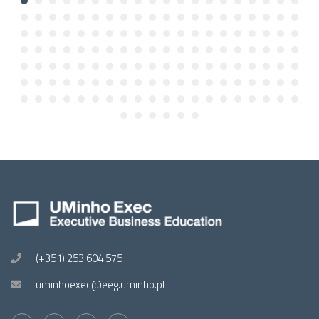
(+351) 253 604 575
uminhoexec@eeg.uminho.pt