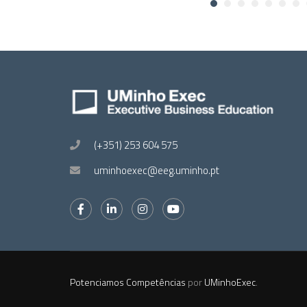
(+351) 253 604 575
uminhoexec@eeg.uminho.pt
Potenciamos Competências
por
UMinhoExec
.