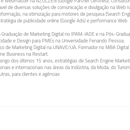
 e Webmaster na AZULZEN (Google Partner Certified). Consultor
ável de diversas soluções de comunicação e divulgação na Web n
informação, na otimização para motores de pesquisa (Search Eng
stratégia de publicidade online (Google Ads) e performance Web
Graduação de Marketing Digital no IPAM-IADE e na Pós-Gradu
icidade e Design para PMEs na Universidade Fenando Pessoa.
so de Marketing Digital na UNAVE/UA. Formador no MBA Digital
ine Business na Restart.
longo dos últimos 15 anos, estratégias de Search Engine Market
onais e internacionais nas áreas da Indústria, da Moda, do Turis
utras, para clientes e agências