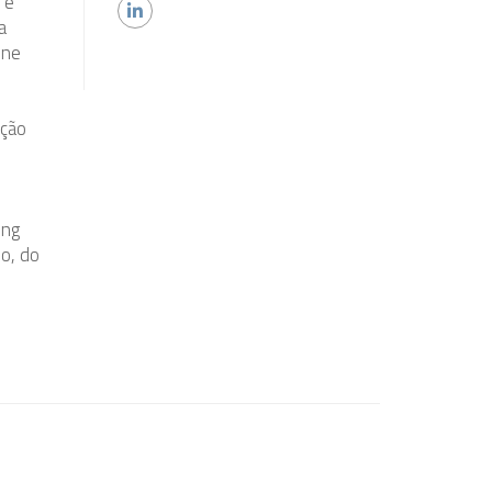
 e
a
ine
ação
ing
mo, do