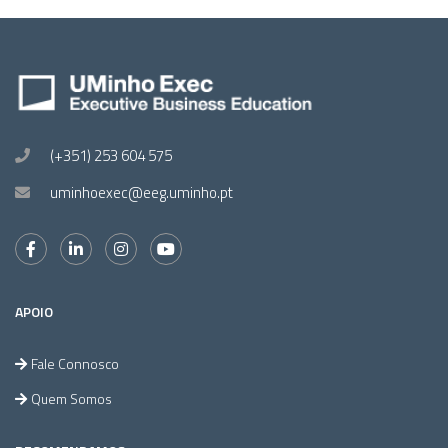
(+351) 253 604 575
uminhoexec@eeg.uminho.pt
APOIO
Fale Connosco
Quem Somos