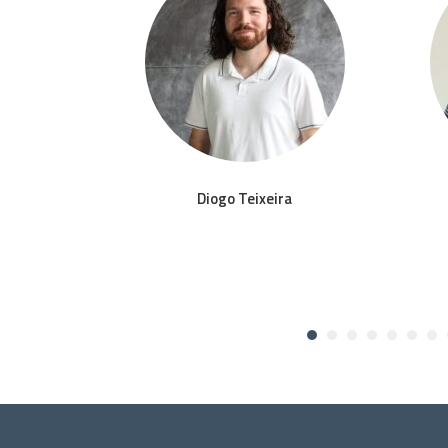
to
Diogo Teixeira