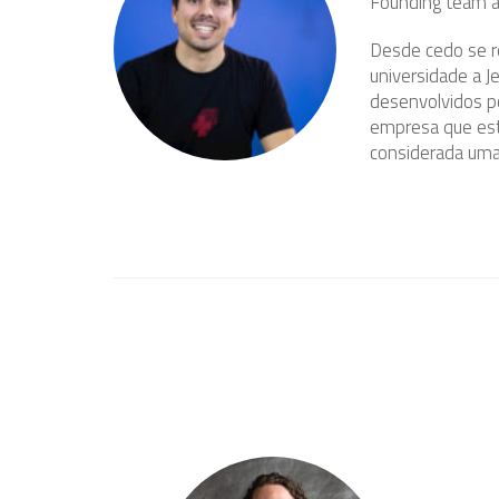
Founding team a
Desde cedo se r
universidade a 
desenvolvidos p
empresa que está
considerada uma