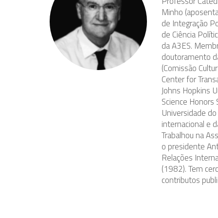
Professor Catedr
Minho (aposenta
de Integração P
de Ciência Polít
da A3ES. Membro
doutoramento da 
(Comissão Cultu
Center for Trans
Johns Hopkins U
Science Honors 
Universidade do
internacional e 
Trabalhou na Ass
o presidente An
Relações Interna
(1982). Tem cerc
contributos publi