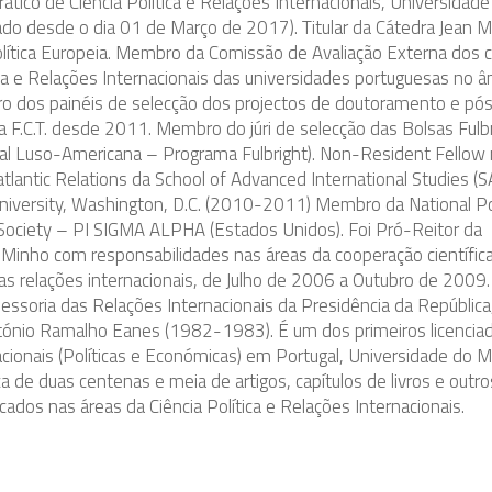
ático de Ciência Política e Relações Internacionais, Universidade
do desde o dia 01 de Março de 2017). Titular da Cátedra Jean 
olítica Europeia. Membro da Comissão de Avaliação Externa dos 
ica e Relações Internacionais das universidades portuguesas no 
 dos painéis de selecção dos projectos de doutoramento e pó
F.C.T. desde 2011. Membro do júri de selecção das Bolsas Fulb
ral Luso-Americana – Programa Fulbright). Non-Resident Fellow
atlantic Relations da School of Advanced International Studies (SA
niversity, Washington, D.C. (2010-2011) Membro da National Pol
Society – PI SIGMA ALPHA (Estados Unidos). Foi Pró-Reitor da
 Minho com responsabilidades nas áreas da cooperação científic
das relações internacionais, de Julho de 2006 a Outubro de 2009.
essoria das Relações Internacionais da Presidência da Repúblic
tónio Ramalho Eanes (1982-1983). É um dos primeiros licenci
cionais (Políticas e Económicas) em Portugal, Universidade do 
a de duas centenas e meia de artigos, capítulos de livros e outro
cados nas áreas da Ciência Política e Relações Internacionais.