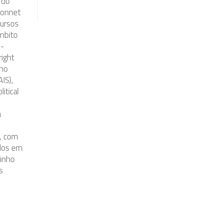
 do
Monnet
cursos
âmbito
s-
right
 no
IS),
itical
a
a, com
ados em
Minho
s