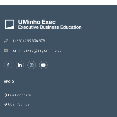
(+351) 253 604 575
uminhoexec@eeg.uminho.pt
APOIO
Fale Connosco
Quem Somos