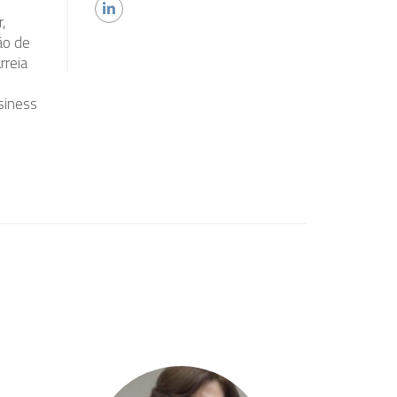
,
ão de
rreia
siness