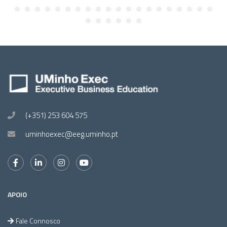
(+351) 253 604 575
uminhoexec@eeg.uminho.pt
APOIO
Fale Connosco