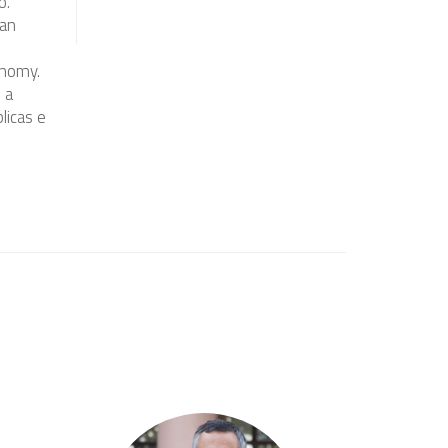
o.
ean
onomy.
 a
licas e