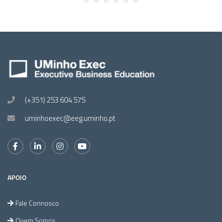
(+351) 253 604 575
uminhoexec@eeg.uminho.pt
APOIO
Fale Connosco
Quem Somos