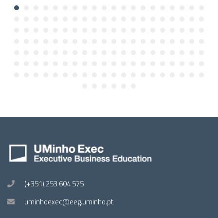
(+351) 253 604 575
uminhoexec@eeg.uminho.pt