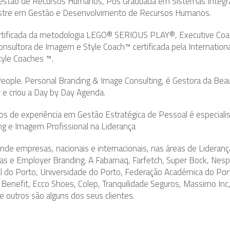
estão de Recursos Humanos, Pós Graduada em Sistemas Integ
stre em Gestão e Desenvolvimento de Recursos Humanos.
Certificada da metodologia LEGO® SERIOUS PLAY®, Executive Coa
nsultora de Imagem e Style Coach™ certificada pela Internationa
tyle Coaches ™.
ople. Personal Branding & Image Consulting, é Gestora da Beau
 e criou a Day by Day Agenda.
s de experiência em Gestão Estratégica de Pessoal é especiali
ng e Imagem Profissional na Liderança
nde empresas, nacionais e internacionais, nas áreas de Lideranç
as e Employer Branding. A Fabamaq, Farfetch, Super Bock, Nesp
l do Porto, Universidade do Porto, Federação Académica do Por
Benefit, Ecco Shoes, Colep, Tranquilidade Seguros, Massimo Inc
e outros são alguns dos seus clientes.