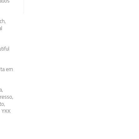
rados
ch,
l
tiful
sta em
a,
resso,
to,
, YKK