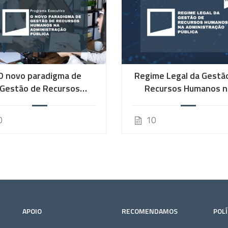
O novo paradigma de
Regime Legal da Gestã
Gestão de Recursos
Recursos Humanos n
anos na Administração
Administração Públic
Pública
0
10
APOIO
RECOMENDAMOS
POLÍ