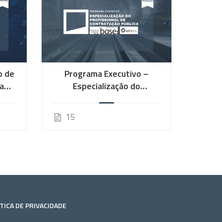
o de
Programa Executivo –
a
Especialização do
a
Profissional de Contratação
Pública
15
TICA DE PRIVACIDADE