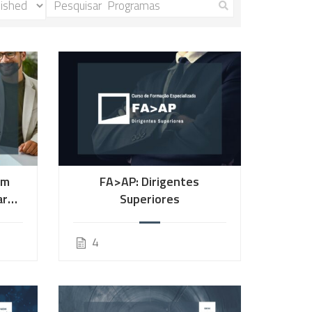
em
FA>AP: Dirigentes
ara
Superiores
ado
4