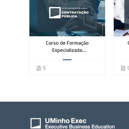
Curso de Formação
Especializada
Microcredenciada em
Hum
Contratação Pública – 3.ª
5
Edição