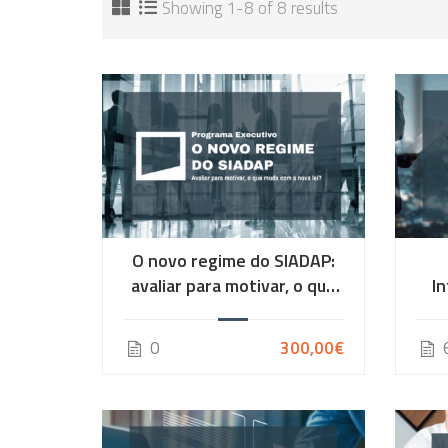
Showing 1-8 of 8 results
O novo regime do SIADAP:
avaliar para motivar, o que
I
muda com a nova lei? – 4ª
Edição
0
300,00€