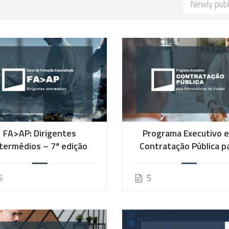
FA>AP: Dirigentes
Programa Executivo 
ntermédios – 7ª edição
Contratação Pública p
Fornecedores do Est
6
5