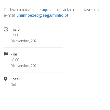
Poderá candidatar-se
aqui
ou contactar-nos através do
e-mail:
uminhoexec@eeg.uminho.pt
Início
14:00
9 Novembro, 2021
Fim
18:00
9 Novembro, 2021
Local
Online