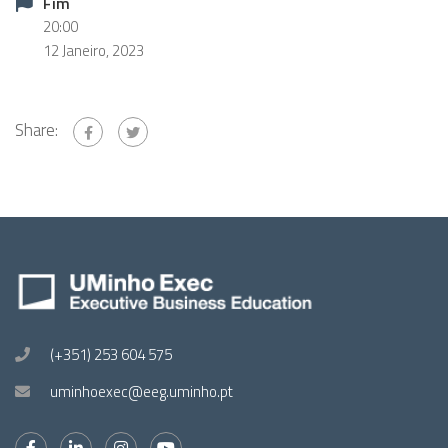
Fim
20:00
12 Janeiro, 2023
Share:
(+351) 253 604 575
uminhoexec@eeg.uminho.pt