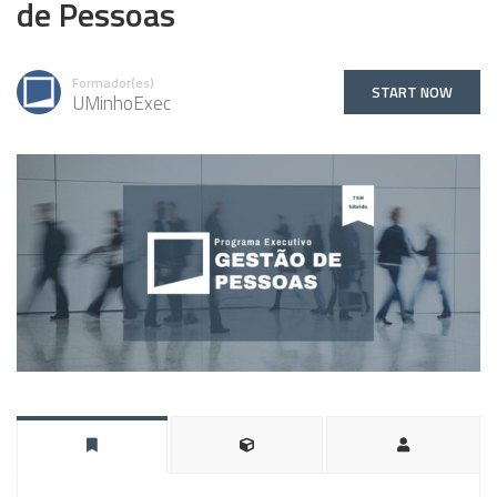
de Pessoas
Formador(es)
START NOW
UMinhoExec