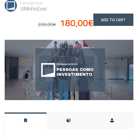
Formador(es)
UMinhoExec
180,00€
ADD TO CART
200,00€