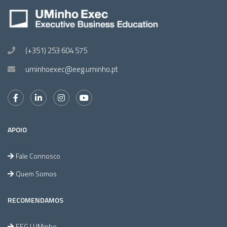
(+351) 253 604 575
uminhoexec@eeg.uminho.pt
APOIO
Fale Connosco
Quem Somos
RECOMENDAMOS
EEG | UMinho