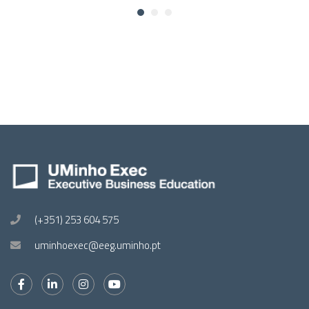
(+351) 253 604 575
uminhoexec@eeg.uminho.pt