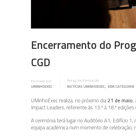
Encerramento do Prog
CGD
Áreas de Formação
Postado por
,
UMINHOEXEC
NOTÍCIAS UMINHOEXEC
SEM CATEGORIA
UMinhoExec realiza, no próximo dia
21 de maio
,
Impact Leaders, referente às 13.ª à 18.ª edições 
A cerimónia terá lugar no Auditório A1, Edifício 1,
equipa académica num momento de celebração, re