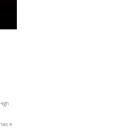
High
nais e