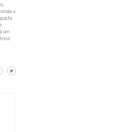
s,
sinala a
mpacto
e
rá um
ência