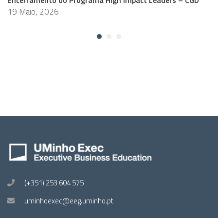
Encerramento do Programa High Impact Leaders – CGD
19 Maio, 2026
(+351) 253 604 575
uminhoexec@eeg.uminho.pt