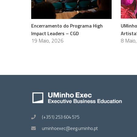
Encerramento do Programa High
UMinho
Impact Leaders – CGD
Artista
19 Maio, 2026
8 Maio
(+351) 253 604 575
uminhoexec@eeg.uminho.pt