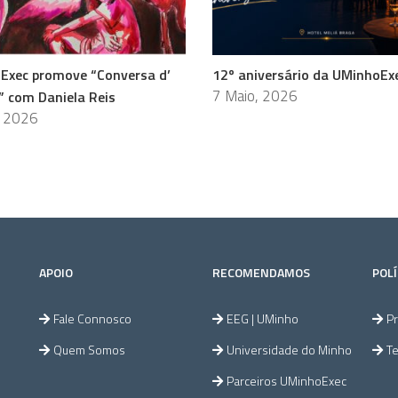
Exec promove “Conversa d’
12º aniversário da UMinhoEx
7 Maio, 2026
” com Daniela Reis
, 2026
APOIO
RECOMENDAMOS
POLÍ
Fale Connosco
EEG | UMinho
Pr
Quem Somos
Universidade do Minho
T
Parceiros UMinhoExec