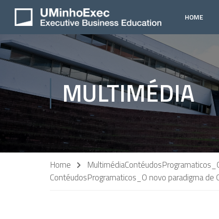
HOME
MULTIMÉDIA
Home
Multimédia
ContéudosProgramaticos_O
ContéudosProgramaticos_O novo paradigma de G