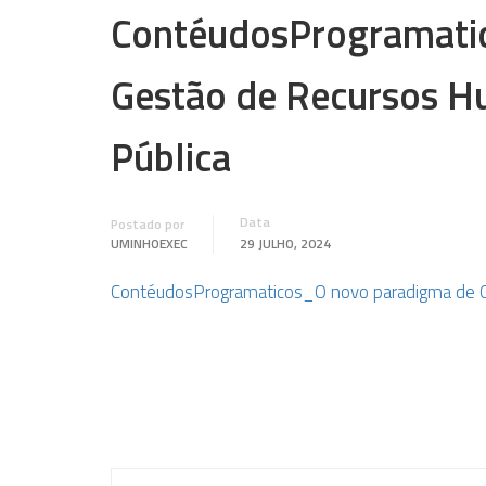
ContéudosProgramati
Gestão de Recursos H
Pública
Data
Postado por
UMINHOEXEC
29 JULHO, 2024
ContéudosProgramaticos_O novo paradigma de G