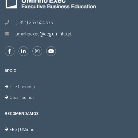
(+351) 253 604 575
uminhoexec@eeg.uminho.pt
APOIO
Fale Connosco
Quem Somos
RECOMENDAMOS
EEG | UMinho