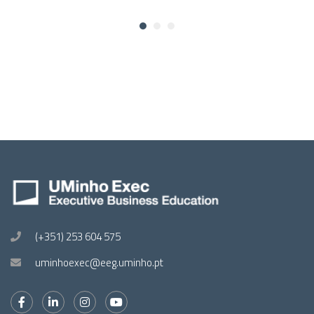
(+351) 253 604 575
uminhoexec@eeg.uminho.pt