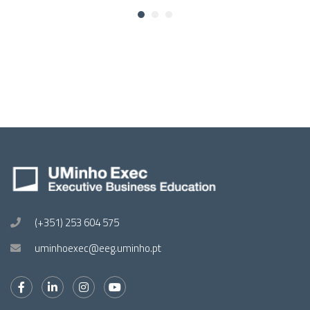
(+351) 253 604 575
uminhoexec@eeg.uminho.pt