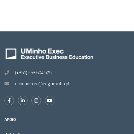
(+351) 253 604 575
uminhoexec@eeg.uminho.pt
APOIO