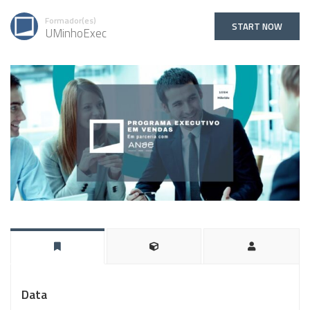
Formador(es)
START NOW
UMinhoExec
Data