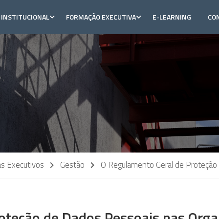
INSTITUCIONAL
FORMAÇÃO EXECUTIVA
E-LEARNING
CO
s Executivos
Gestão
O Regulamento Geral de Proteção 
oteção de Dados Pessoais nas Organ