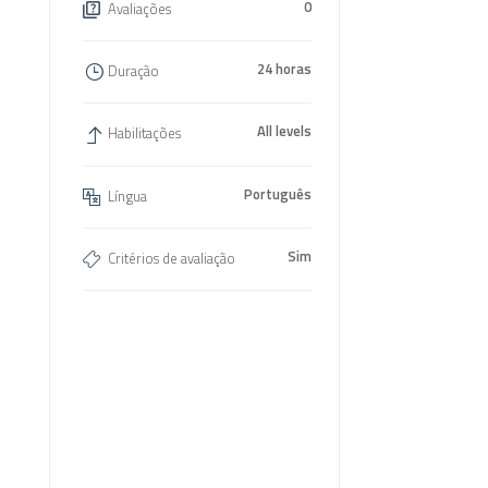
0
Avaliações
24 horas
Duração
All levels
Habilitações
Português
Língua
Sim
Critérios de avaliação