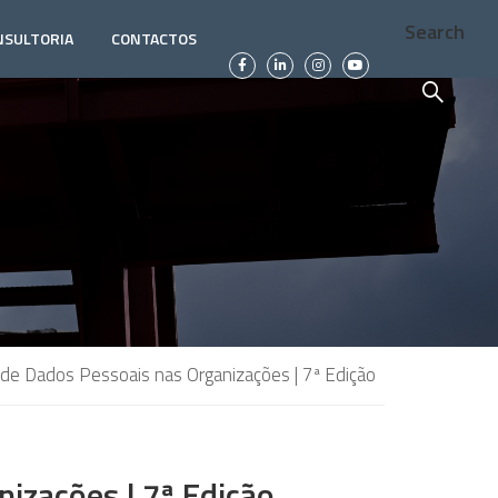
Search
NSULTORIA
CONTACTOS
de Dados Pessoais nas Organizações | 7ª Edição
izações | 7ª Edição