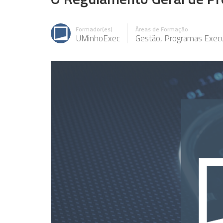
Formador(es)
Áreas de Formação
UMinhoExec
Gestão
,
Programas Execu