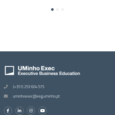
(+351) 253 604 575
uminhoexec@eeg.uminho.pt