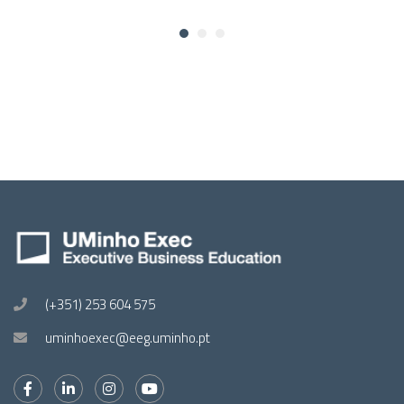
(+351) 253 604 575
uminhoexec@eeg.uminho.pt