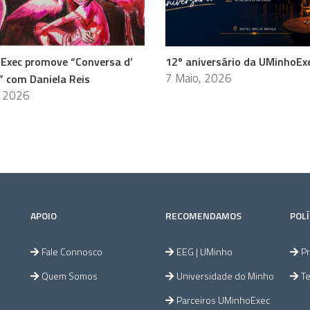
Exec promove “Conversa d’
12º aniversário da UMinhoEx
7 Maio, 2026
” com Daniela Reis
, 2026
APOIO
RECOMENDAMOS
POLÍ
Fale Connosco
EEG | UMinho
Pr
Quem Somos
Universidade do Minho
T
Parceiros UMinhoExec