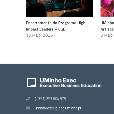
Encerramento do Programa High
UMinho
Impact Leaders – CGD
Artista
19 Maio, 2026
8 Maio
(+351) 253 604 575
uminhoexec@eeg.uminho.pt