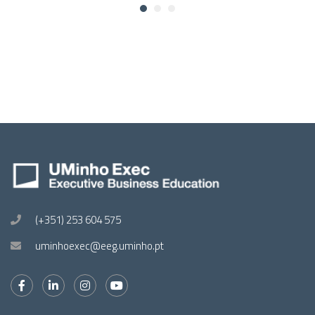
(+351) 253 604 575
uminhoexec@eeg.uminho.pt