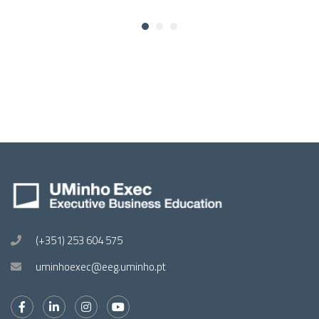
(+351) 253 604 575
uminhoexec@eeg.uminho.pt