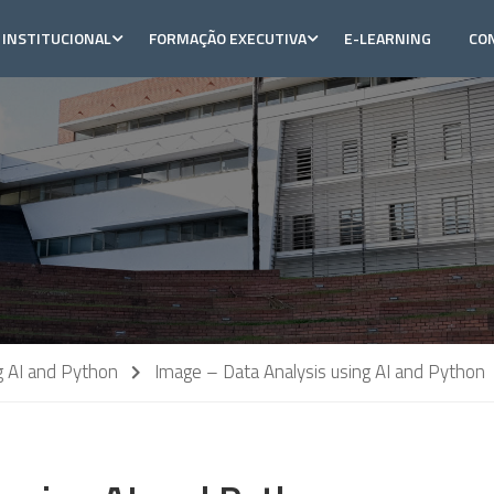
INSTITUCIONAL
FORMAÇÃO EXECUTIVA
E-LEARNING
CO
g AI and Python
Image – Data Analysis using AI and Python