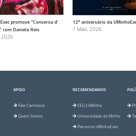
Exec promove “Conversa d’
12º aniversário da UMinhoEx
7 Maio, 2026
” com Daniela Reis
, 2026
APOIO
RECOMENDAMOS
POLÍ
Fale Connosco
EEG | UMinho
Pr
Quem Somos
Universidade do Minho
T
Parceiros UMinhoExec