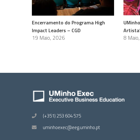
Encerramento do Programa High
UMinho
Impact Leaders – CGD
Artista
19 Maio, 2026
8 Maio
(+351) 253 604 575
uminhoexec@eeg.uminho.pt