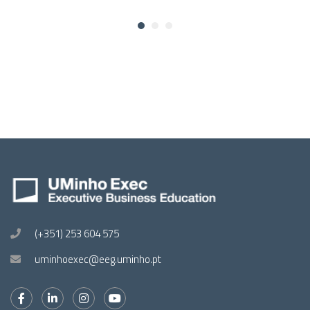
(+351) 253 604 575
uminhoexec@eeg.uminho.pt