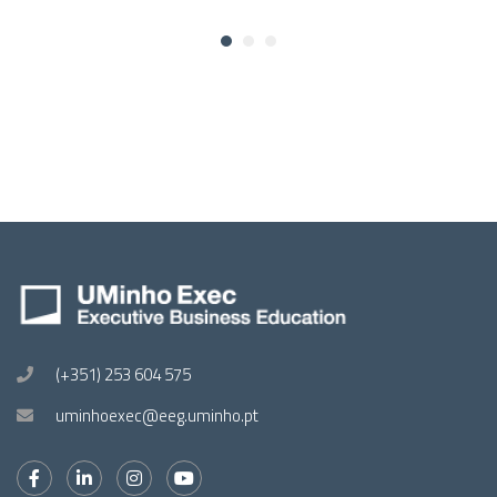
(+351) 253 604 575
uminhoexec@eeg.uminho.pt