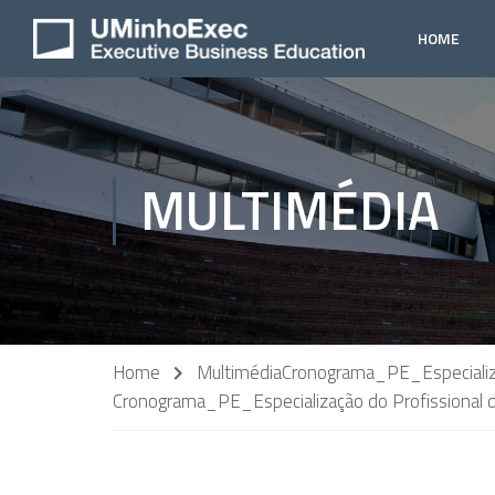
HOME
MULTIMÉDIA
Home
Multimédia
Cronograma_PE_Especializa
Cronograma_PE_Especialização do Profissional d