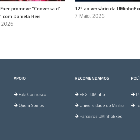
Exec promove “Conversa d’
12º aniversário da UMinhoEx
7 Maio, 2026
” com Daniela Reis
, 2026
APOIO
RECOMENDAMOS
POLÍ
Fale Connosco
EEG | UMinho
Pr
Quem Somos
Universidade do Minho
T
Parceiros UMinhoExec