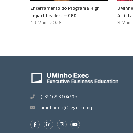
Encerramento do Programa High
UMinho
Impact Leaders – CGD
Artista
19 Maio, 2026
8 Maio
(+351) 253 604 575
uminhoexec@eeg.uminho.pt