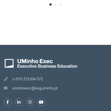
(+351) 253 604 575
uminhoexec@eeg.uminho.pt