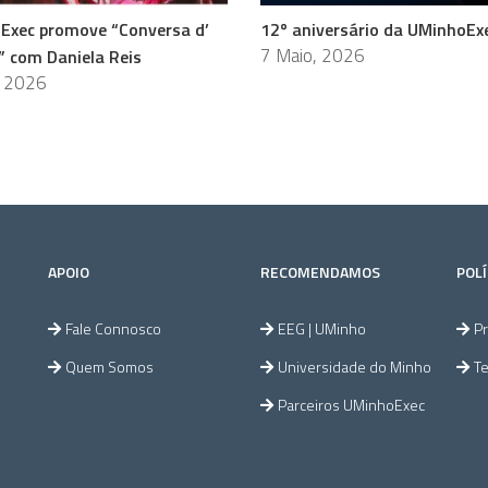
Exec promove “Conversa d’
12º aniversário da UMinhoEx
7 Maio, 2026
” com Daniela Reis
, 2026
APOIO
RECOMENDAMOS
POLÍ
Fale Connosco
EEG | UMinho
Pr
Quem Somos
Universidade do Minho
T
Parceiros UMinhoExec