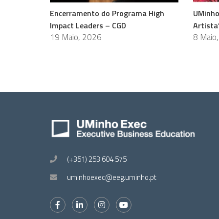
Encerramento do Programa High
UMinho
Impact Leaders – CGD
Artista
19 Maio, 2026
8 Maio
(+351) 253 604 575
uminhoexec@eeg.uminho.pt