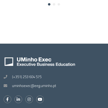
(+351) 253 604 575
uminhoexec@eeg.uminho.pt