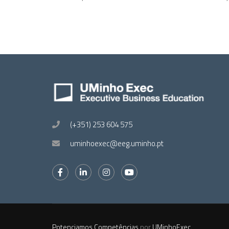
(+351) 253 604 575
uminhoexec@eeg.uminho.pt
Potenciamos Competências
por
UMinhoExec
.