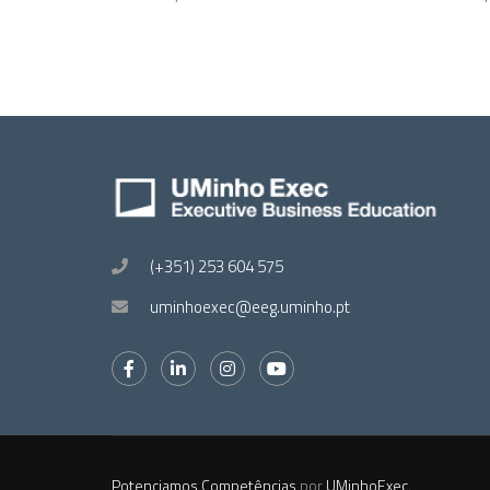
(+351) 253 604 575
uminhoexec@eeg.uminho.pt
Potenciamos Competências
por
UMinhoExec
.