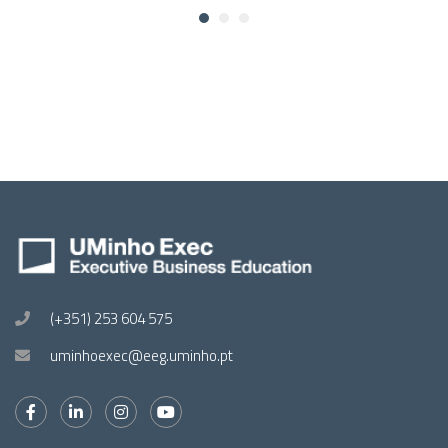
(+351) 253 604 575
uminhoexec@eeg.uminho.pt