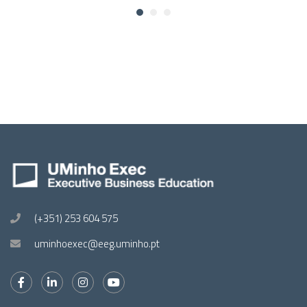
(+351) 253 604 575
uminhoexec@eeg.uminho.pt