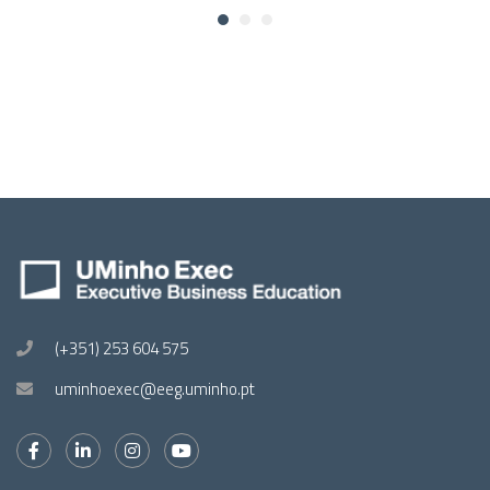
(+351) 253 604 575
uminhoexec@eeg.uminho.pt