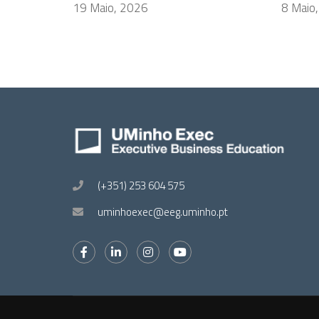
19 Maio, 2026
8 Maio
(+351) 253 604 575
uminhoexec@eeg.uminho.pt