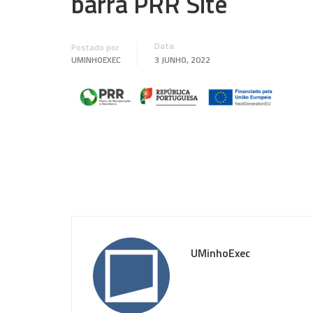
barra PRR Site
Data
Postado por
UMINHOEXEC
3 JUNHO, 2022
UMinhoExec