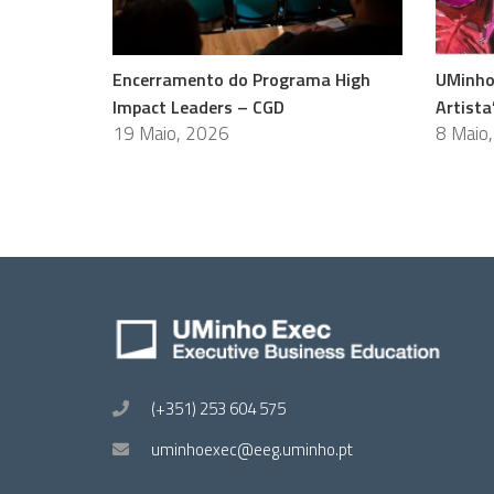
Encerramento do Programa High
UMinho
Impact Leaders – CGD
Artista
19 Maio, 2026
8 Maio
(+351) 253 604 575
uminhoexec@eeg.uminho.pt