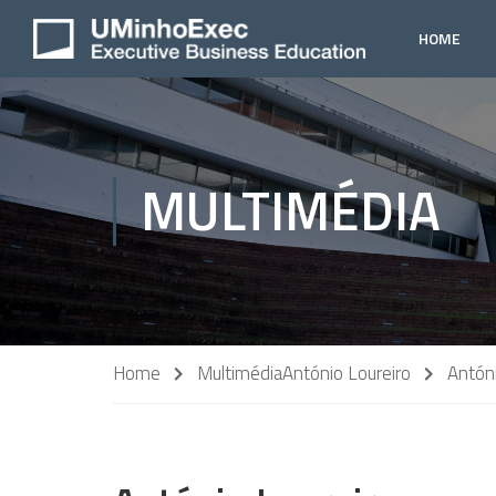
HOME
MULTIMÉDIA
Home
Multimédia
António Loureiro
Antóni