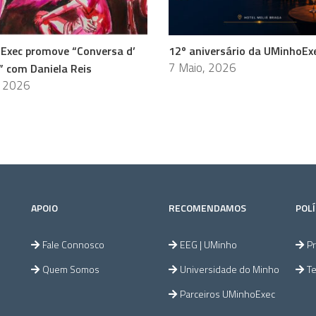
Exec promove “Conversa d’
12º aniversário da UMinhoEx
7 Maio, 2026
” com Daniela Reis
, 2026
APOIO
RECOMENDAMOS
POLÍ
Fale Connosco
EEG | UMinho
Pr
Quem Somos
Universidade do Minho
T
Parceiros UMinhoExec