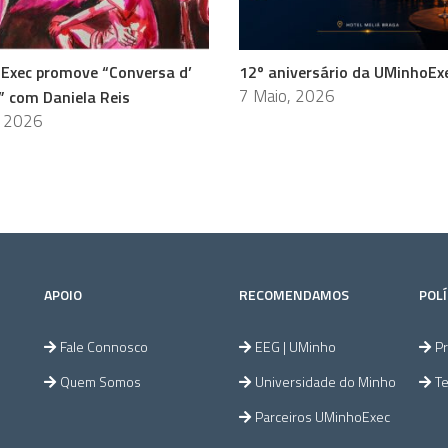
Exec promove “Conversa d’
12º aniversário da UMinhoEx
7 Maio, 2026
” com Daniela Reis
, 2026
APOIO
RECOMENDAMOS
POLÍ
Fale Connosco
EEG | UMinho
Pr
Quem Somos
Universidade do Minho
T
Parceiros UMinhoExec