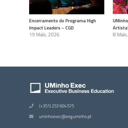
Encerramento do Programa High
UMinho
Impact Leaders – CGD
Artista
19 Maio, 2026
8 Maio
(+351) 253 604 575
uminhoexec@eeg.uminho.pt