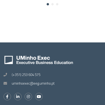
(+351) 253 604 575
uminhoexec@eeg.uminho.pt