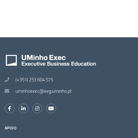
(+351) 253 604 575
uminhoexec@eeg.uminho.pt
APOIO