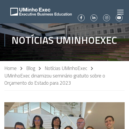
NOTÍCIAS UMINHOEXEC
Home
Blog
Notícias UMinhoExec
UMinhoExec dinamizou seminário gratuito sobre o
Orçamento do Estado para 2023