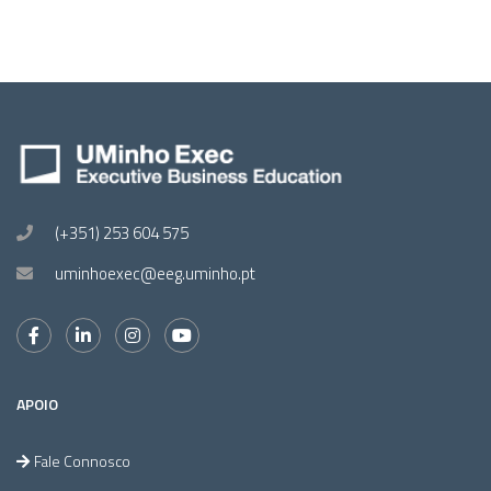
(+351) 253 604 575
uminhoexec@eeg.uminho.pt
APOIO
Fale Connosco