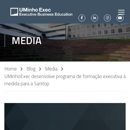
MEDIA
Home
Blog
Media
UMinhoExec desenvolve programa de formação executiva à
medida para a Sanitop